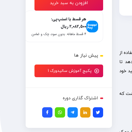
افزودن به سبد خرید
هر قسط با اسنپ‌پی:
۲,۰۸۲,۵۰۰
ریال
۴ قسط ماهانه. بدون سود، چک و ضامن.
اده از
پیش نیاز ها
هد تا
ید خود
پکیج آموزش سالیدورک 1
اشت که
اشتراک گذاری دوره