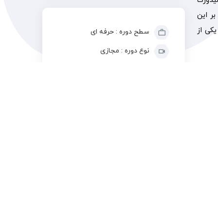
لیدورک
 بر این
یکی از
سطح دوره : حرفه ای
نوع دوره : مجازی
تا این
زبان دوره : فارسی
هند تا
شامل 28 جلسه
یت‌های
پیش نیاز : پکیج آموزش
فزایش
سالیدورک 1
15 ساعت آموزش
گواهی حضور در دوره ، مدرک
فنی و حرفه ای ، مدرک بین
المللی QAL
100% دوره تکمیل شده است