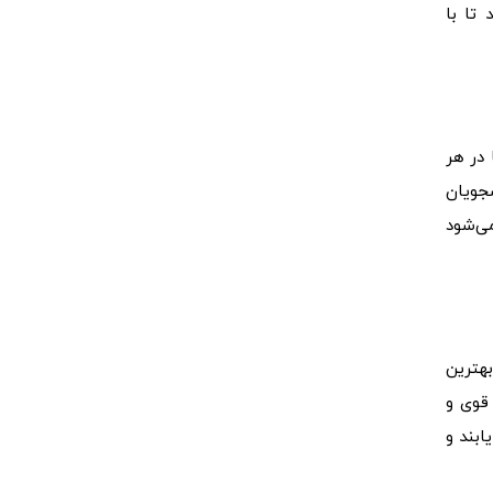
 تا با
 در هر
جویان
می‌شود
هترین
 قوی و
 سطح بالایی از تسلط در استفاده از نرم‌افزار V-Ray دست یابند و