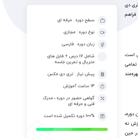
ری دی
 فراهم
سطح دوره : حرفه ای
نوع دوره : مجازی
زبان دوره : فارسی
ی است
شامل 17 درس + فایل های
متریال و تمرین جلسه
 تمامی
هره‌مند
پیش نیاز : تری دی مکس
14 ساعت آموزش
گواهی حضور در دوره ، مدرک
فنی و حرفه ای
 دوره،
100% دوره تکمیل شده است
زش‌ نه
د در حین