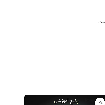
است.
16%