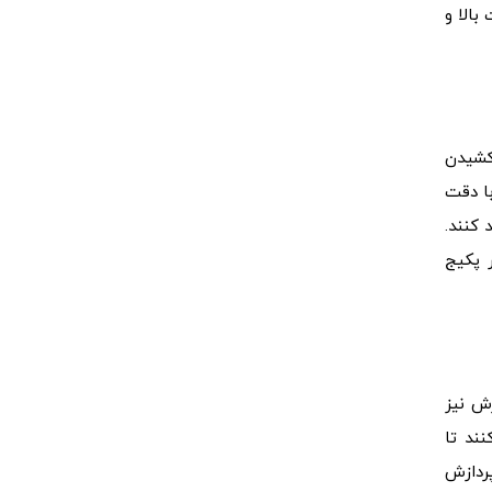
بالا و
کشیدن
با دقت
لید کنند.
 پکیج
زش نیز
 کنند تا
پردازش