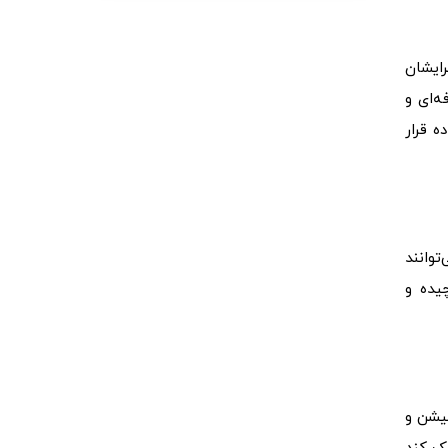
رایشان
ه‌ای و
ه قرار
توانند
یده و
میشن و